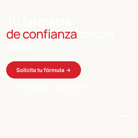
Tu farmacia
de confianza
desde
1996.
Solicita tu fórmula →
💬
WhatsApp · 966 696 279
FACHADA · AVDA. FERNANDO PÉREZ OJEDA