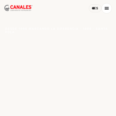
🌐
ES
DESDE 1996 MARCANDO LA DIFERENCIA
·
1996
· SANTA
POLA